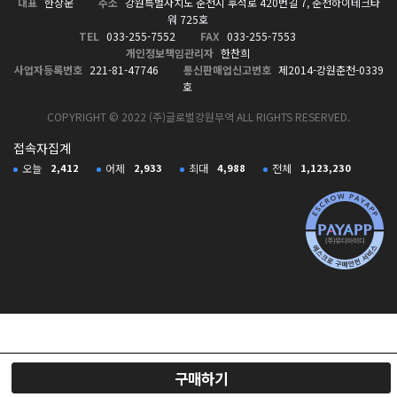
대표
한상운
주소
강원특별자치도 춘천시 후석로 420번길 7, 춘천하이테크타
워 725호
TEL
033-255-7552
FAX
033-255-7553
개인정보책임관리자
한찬희
사업자등록번호
221-81-47746
통신판매업신고번호
제2014-강원춘천-0339
호
COPYRIGHT © 2022 (주)글로벌강원무역 ALL RIGHTS RESERVED.
접속자집계
오늘
2,412
어제
2,933
최대
4,988
전체
1,123,230
구매하기