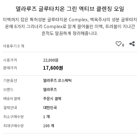
델라루즈 글루타치온 그린 엑티브 클렌징 오일
미백까지 잡은 특허성분 글루타치온 Complex, 백옥주사의 성분 글루타치
온에 6가지 그리너리 Complex로 맑게 끌어올린 미백, 트러블이 지나간
흔적도 말끔하게 정리해줍니다.
0
사용후기 0 개
시중가격
22,000원
17,600원
판매가격
기본옵션
델라루즈 코스메틱
브랜드
델라루즈
배송비결제
주문시 결제
결제안내
대한민국
최소구매수량
1 개
최대구매수량
100 개