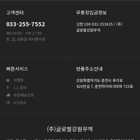
고객센터
무통장입금정보
033-255-7552
신한 100-031-253635 / (주)
글로벌강원무역
AM 09:00 ~ PM 17:00
토, 일, 공휴일 게시판이용
빠른서비스
반품주소안내
이벤트
강원특별자치도 춘천시 후석로
420번길 7, 춘천하이테크타워 725호
1:1 문의
주문배송조회
A/S접수
(주)글로벌강원무역