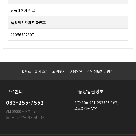
상품페이지 참고
A/S 책임자와 전화번호
01056582907
홈으로
회사소개
고객후기
이용약관
개인정보처리방침
고객센터
무통장입금정보
033-255-7552
신한 100-031-253635 / (주)
글로벌강원무역
AM 09:00 ~ PM 17:00
토, 일, 공휴일 게시판이용