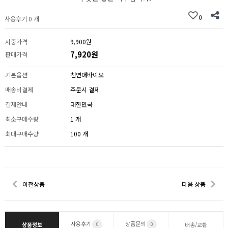
0
사용후기 0 개
시중가격
9,900원
7,920원
판매가격
기본옵션
천연애바이오
배송비결제
주문시 결제
결제안내
대한민국
최소구매수량
1 개
최대구매수량
100 개
이전상품
다음 상품
사용후기
상품문의
상품정보
배송/교환
0
0