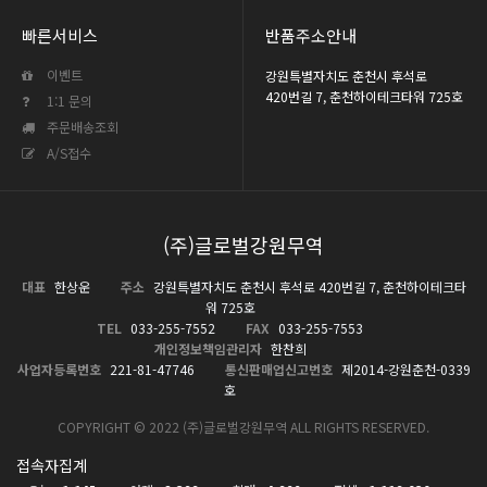
빠른서비스
반품주소안내
이벤트
강원특별자치도 춘천시 후석로
420번길 7, 춘천하이테크타워 725호
1:1 문의
주문배송조회
A/S접수
(주)글로벌강원무역
대표
한상운
주소
강원특별자치도 춘천시 후석로 420번길 7, 춘천하이테크타
워 725호
TEL
033-255-7552
FAX
033-255-7553
개인정보책임관리자
한찬희
사업자등록번호
221-81-47746
통신판매업신고번호
제2014-강원춘천-0339
호
COPYRIGHT © 2022 (주)글로벌강원무역 ALL RIGHTS RESERVED.
접속자집계