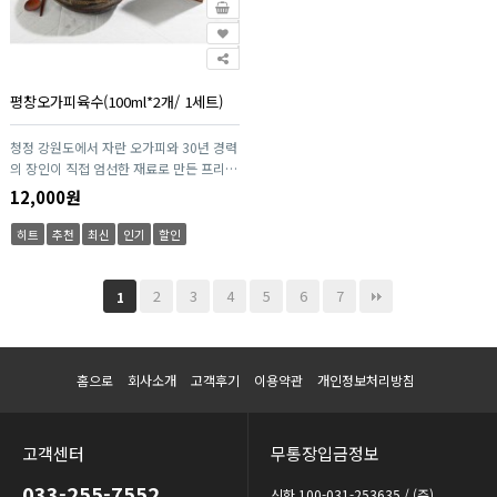
평창오가피육수(100ml*2개/ 1세트)
청정 강원도에서 자란 오가피와 30년 경력
의 장인이 직접 엄선한 재료로 만든 프리미
엄 육수입니다. 인공조미료 없이 깊고 담백
12,000원
한 맛을 내며, 탕·국물요리·전골 등 어디
에나 활용 가능한 만능 베이스입니다.
히트
추천
최신
인기
할인
HACCP 인증시설에서 안전하게 제조되어
온 가족이 안심하고 즐길 수 있는 건강한
자연 그대로의 오가피 육수입니다.
2
3
4
5
6
7
1
홈으로
회사소개
고객후기
이용약관
개인정보처리방침
고객센터
무통장입금정보
033-255-7552
신한 100-031-253635 / (주)