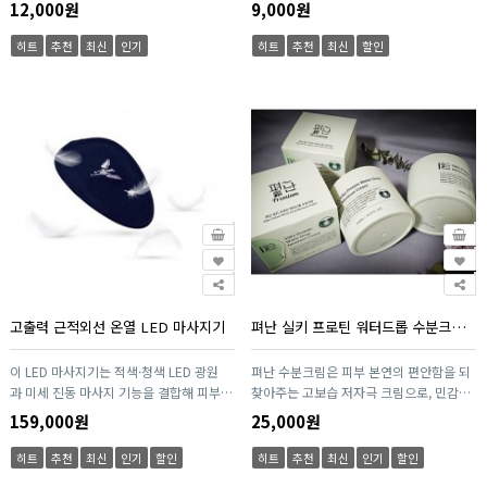
폐기해 세균 번식 걱정 없이 언제나 깨끗하
구강관리에 도움을 줄 수 있는 기능성 치약
12,000원
9,000원
게 사용할 수 있으며, 적당한 두께와 강도
입니다.
로 기름때·찌든 때 제거에 효과적입니다.
히트
추천
최신
인기
히트
추천
최신
할인
설거지, 싱크대, 욕실, 캠핑까지 다용도로
활용 가능한 스마트한 위생 수세미입니다.
고출력 근적외선 온열 LED 마사지기
펴난 실키 프로틴 워터드롭 수분크림(300ml)
이 LED 마사지기는 적색·청색 LED 광원
펴난 수분크림은 피부 본연의 편안함을 되
과 미세 진동 마사지 기능을 결합해 피부와
찾아주는 고보습 저자극 크림으로, 민감성
근육을 동시에 케어하는 제품입니다. 인체
피부도 안심하고 사용할 수 있는 자연 유래
159,000원
25,000원
공학적 디자인으로 손목, 어깨, 목, 얼굴 등
성분을 담았습니다. 풍부한 보습막을 형성
다양한 부위에 밀착 사용이 가능하며, 간편
해 오랜 시간 촉촉함을 유지하며, 건조·당
히트
추천
최신
인기
할인
히트
추천
최신
인기
할인
한 버튼 조작으로 누구나 쉽게 사용할 수
김·각질 들뜸을 효과적으로 개선합니다.