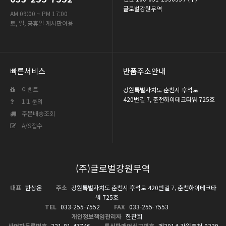
글로벌강원무역
AM 09:00 ~ PM 17:00
토, 일, 공휴일 게시판이용
빠른서비스
반품주소안내
이벤트
강원특별자치도 춘천시 후석로
420번길 7, 춘천하이테크타워 725호
1:1 문의
주문배송조회
A/S접수
(주)글로벌강원무역
대표
한상운
주소
강원특별자치도 춘천시 후석로 420번길 7, 춘천하이테크타
워 725호
TEL
033-255-7552
FAX
033-255-7553
개인정보책임관리자
한찬희
사업자등록번호
221-81-47746
통신판매업신고번호
제2014-강원춘천-0339