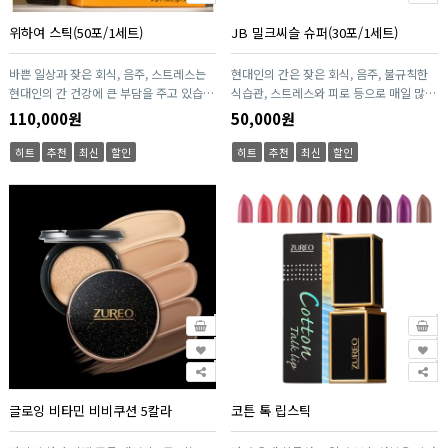
위하여 스틱(50포/1세트)
JB 밀크씨슬 슈퍼(30포/1세트)
바쁜 일상과 잦은 회식, 음주, 스트레스는
현대인의 간은 잦은 회식, 음주, 불규칙한
현대인의 간 건강에 큰 부담을 주고 있습니
식습관, 스트레스와 피로 등으로 매일 많은
다. 위하여(爲하여)는 이러한 라이프스타
부담을 받고 있습니다. JB 밀크씨슬
110,000원
50,000원
일을 고려하여 간 건강을 보다 체계적으로
Super는 이러한 현대인의 라이프스타일을
관리할 수 있도록 개발된 프리미엄 건강기
고려하여 간 건강을 체계적으로 관리할 수
히트
추천
최신
할인
히트
추천
최신
할인
능식품입니다. 주원료인 밀크씨슬 추출물
있도록 설계된 건강기능식품입니다. 주원
(실리마린)은 식품의약품안전처에서 인정
료인 밀크씨슬 추출물(실리마린)은 식품의
한 기능성 원료로, 간 건강에 도움을 줄 수
약품안전처에서 인정한 기능성 원료로, 간
있음이 확인된 성분입니다. 또한 활력 증진
건강에 도움을 줄 수 있음이 확인된 성분입
에 필요한 비타민 B군을 함께 배합하여 바
니다. 여기에 엄선된 부원료를 함께 배합하
쁜 현대인의 건강관리까지 고려하였습니
여 바쁜 일상 속에서도 보다 편리하게 건강
다. 특히 국내산 헛개열매추출액을 함유한
을 관리할 수 있도록 구성하였습니다. 특히
액상 타입으로 제조되어 목 넘김이 부드럽
1일 1포 스틱 타입으로 언제 어디서나 간
고 언제 어디서나 간편하게 섭취할 수 있습
편하게 섭취할 수 있어 출근 전, 업무 중, 출
니다. 여기에 헛개나무열매를 비롯하여 구
장이나 여행 시에도 부담 없이 건강관리가
기자, 오미자 등 엄선된 전통 식물성 원료
가능합니다. 물과 함께 손쉽게 섭취할 수
를 함께 배합하여 건강한 하루를 위한 프리
있는 휴대성은 바쁜 직장인과 자영업자, 잦
미엄 포뮬러를 완성하였습니다. 하루 한 병
은 회식과 음주가 있는 분들에게 더욱 적합
글로잉 비타민 비비쿠션 5칼라
코튼 톡 립스틱
으로 간편하게 섭취할 수 있는 액상 스틱
합니다. 또한 엄선된 원료와 철저한 품질관
(또는 병) 타입은 직장인, 자영업자, 운전
리 시스템을 통해 제조되어 안심하고 꾸준