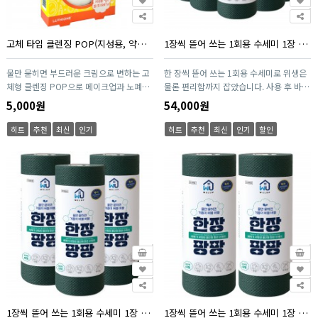
고체 타입 클렌징 POP(지성용, 약산성 PH5.5 / 10매 / 1팩)
1장씩 뜯어 쓰는 1회용 수세미 1장 팡팡(360매/ 6롤)
물만 묻히면 부드러운 크림으로 변하는 고
한 장씩 뜯어 쓰는 1회용 수세미로 위생은
체형 클렌징 POP으로 메이크업과 노폐물
물론 편리함까지 잡았습니다. 사용 후 바로
을 간편하게 클렌징하세요. 한 장씩 사용하
폐기해 세균 번식 걱정 없이 언제나 깨끗하
5,000원
54,000원
는 1회용 타입으로 위생적이며, 휴대가 간
게 사용할 수 있으며, 적당한 두께와 강도
편해 여행·외출·운동 시에도 부담 없이 사
로 기름때·찌든 때 제거에 효과적입니다.
히트
추천
최신
인기
히트
추천
최신
인기
할인
용 가능합니다. pH5.5 약산성 포뮬러와
설거지, 싱크대, 욕실, 캠핑까지 다용도로
EWG 1~2등급 성분으로 민감한 피부도 안
활용 가능한 스마트한 위생 수세미입니다.
심하고 사용할 수 있습니다.
1장씩 뜯어 쓰는 1회용 수세미 1장 팡팡(180매/ 3롤)
1장씩 뜯어 쓰는 1회용 수세미 1장 팡팡(120매/ 2롤)