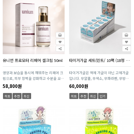
유니언 프로모터 리페어 셀크림 50ml
타이거가글 세트(민트/ 10팩 (18정 / 1팩)
영양과 보습을 동시에 채워주는 리페어 크
타이거가글은 액체 가글이 아닌 고체가글
림으로, 피부 장벽을 강화하고 수분을 오래
입니다. 무알콜, 무색소, 무파라벤, 무방부
유지시켜 줍니다. 4GF 성분이 피부 탄력
제로 된 고체가글로 휴대가 용이하고 사용
58,800원
60,000원
개선과 주름 케어를 도와 보다 탄탄한 피부
이 간편하여 언제 어디서나 사용하는 고체
로 가꿔주며, 외부 자극으로부터 피부를 보
가글입니다. 야외활동, 사무실, 가정, 데이
히트
추천
최신
히트
추천
최신
인기
호합니다. 세럼과 함께 사용 시 시너지 효
트할때 언제 어디서든 간편하게 사용할 수
과로 더욱 깊은 보습과 재생 케어를 완성합
있습니다.
니다.