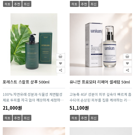
럽고 탄력 있는 피부로 가꿔줍니다. 바쁜
피부로 가꿔줍니다. 세정과 보습을 동시에
히트
추천
최신
히트
추천
최신
일상 속 프리미엄 바디 케어를 완성합니다
만족시키는 데일리 바디 케어 솔루션입니
다.
포레스트 스칼프 샴푸 500ml
유니언 프로모터 리페어 셀세럼 50ml
100% 자연유래 성분과 식물성 계면활성
고농축 4GF 성분이 피부 깊숙이 빠르게 흡
제로 두피를 자극 없이 깨끗하게 세정하는
수되어 손상된 피부를 집중 케어하는 리페
스칼프 샴푸. 두피 진정과 보습을 동시에
어 세럼. 민감해진 피부를 진정시키고 수분
21,000원
51,100원
케어하며, 강력한 항산화 작용으로 건강한
을 즉각적으로 채워 촉촉한 피부 컨디션을
두피 환경을 유지합니다. 5無 처방으로 민
완성합니다. 피부 결을 매끈하게 정돈하고
히트
추천
최신
히트
추천
최신
감한 두피도 안심 사용 가능하며, 가려움·
탄력과 광채를 동시에 개선해 건강한 피부
유분·약해진 모발 고민까지 한 번에 해결
로 가꿔주는 핵심 부스팅 세럼입니다.
하는 올인원 두피 케어 솔루션입니다.