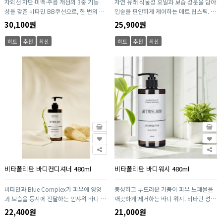
자외선 차단·미백·주름 개선의 3중 기능
자연 유래 식물성 오일과 보습 성분을 담아
자, 잦은 회식과 음주가 있는 분, 건강관리
히 섭취할 수 있으며, 간 건강뿐만 아니라
성을 갖춘 비타민 BB쿠션으로, 한 번의 터
입술을 편안하게 케어하는 매트 립스틱. 가
에 관심이 많은 소비자 모두에게 부담 없이
활기찬 일상을 위한 건강 습관 형성에도 도
치로 결점은 자연스럽게 커버하고 촉촉한
볍고 부드러운 텍스처가 밀착되어 각질 부
추천할 수 있습니다. 엄선된 원료와 철저한
움을 줄 수 있습니다. 간 건강은 단기간이
30,100원
25,900원
광채 피부를 완성합니다. 5가지 멀티 비타
각 없이 선명한 발색을 완성하며, 장시간
품질관리 시스템을 통해 제조되어 안심하
아닌 꾸준한 관리가 중요합니다. JB 밀크
민 복합체가 피부 활력을 높이고 수분을 공
지속되는 컬러로 데일리부터 특별한 메이
고 꾸준히 섭취할 수 있으며, 간 건강은 물
씨슬 Super는 매일 하루 한 포의 간편한
히트
추천
최신
히트
추천
최신
급해 건강한 피부 컨디션을 유지합니다. 땀
크업까지 완벽하게 연출합니다. 10가지 트
론 활기찬 일상을 위한 건강 습관 형성에도
실천으로 건강한 간 관리와 활력 있는 일상
과 유분에도 무너지지 않는 스웨트프루프
렌디 컬러로 다양한 피부톤에 자연스럽게
도움을 줄 수 있습니다. 위하여는 단순한
을 함께할 수 있도록 도와드립니다. "간이
포뮬러로 하루 종일 깨끗한 피부 표현을 지
어우러지는 프리미엄 립 솔루션입니다.
건강기능식품이 아니라, 소중한 사람의 건
바뀌면 하루가 달라집니다." 바쁜 현대인
속합니다.
강을 생각하는 마음을 담은 프리미엄 간 건
을 위한 스마트한 간 건강 솔루션, JB 밀크
강 브랜드입니다. "소중한 사람을 위하여,
씨슬 Super와 함께 건강한 하루를 시작해
오늘도 건강한 하루를 위하여." 매일 한 병
보십시오.
의 건강 습관으로 활력 있는 일상과 건강한
간 관리를 시작해 보십시오.
비타폴리탄 바디컨디셔너 480ml
비타폴리탄 바디워시 480ml
비타민과 Blue Complex가 피부에 영양
풍성하고 부드러운 거품이 피부 노폐물을
과 보습을 동시에 전달하는 인샤워 바디 컨
깨끗하게 제거하는 바디 워시. 비타민 성분
디셔너. 피부 진정과 안티에이징 케어에 도
과 7종 히알루론산 복합체 HeptaPlus HA
22,400원
21,000원
움을 주며, 샤워 중 간편하게 사용해 매끄
가 깊은 보습을 선사해 촉촉하고 매끄러운