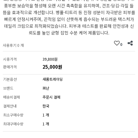
풍부한 보습막을 형성해 오랜 시간 촉촉함을 유지하며, 건조·당김·각질 들
뜸을 효과적으로 개선합니다. 병풀·티트리 등 진정 성분이 자극받은 피부를
빠르게 안정시켜주며, 끈적임 없이 산뜻하게 흡수되는 부드러운 텍스처가
데일리 크림으로 최적화되었습니다. 피부과 테스트를 완료해 안전성과 신
뢰도를 높인 균형 잡힌 수분 케어 제품입니다.
0
사용후기 0 개
시중가격
39,800원
25,000원
판매가격
기본옵션
새롬트레이딩
브랜드
펴난
배송비결제
주문시 결제
결제안내
한국
최소구매수량
1 개
최대구매수량
1 개