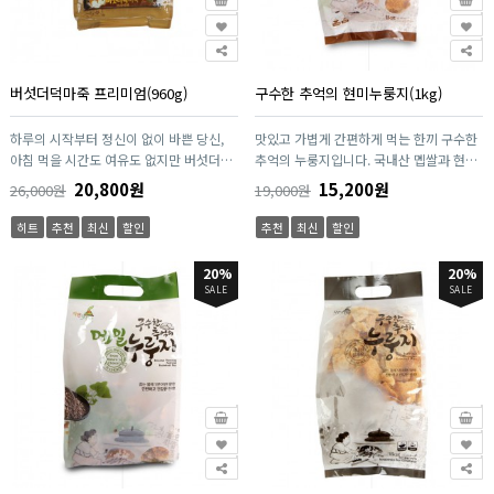
버섯더덕마죽 프리미엄(960g)
구수한 추억의 현미누룽지(1kg)
하루의 시작부터 정신이 없이 바쁜 당신,
맛있고 가볍게 간편하게 먹는 한끼 구수한
아침 먹을 시간도 여유도 없지만 버섯더덕
추억의 누룽지입니다. 국내산 멥쌀과 현미
마죽은 당신에게 힘이 될거에요. 안동산마,
로 정성껏 만들었습니다. 엄격한 품질관리
20,800원
15,200원
26,000원
19,000원
더덕, 표고버섯, 유산균이 함유된 영양식입
로 좋은 원료만을 사용하여 안심하고 드실
니다. 끓일 필요가 없는 간편한 제품이며
수 있습니다. 보존제, 첨가물이 없는 건강
히트
추천
최신
할인
추천
최신
할인
뜨거운 물만 넣어서 저어주면 죽으로 완성
한 한끼입니다. 엔초이스만의 기술을 이용
됩니다. 마에 들어가 있는 "뮤신" 성분은
하여 가마솥에서 갓만든 것 같은 최상의 맛
20%
20%
위점막에 코팅을 입혀주어서 위벽을 보호
을 구현합니다.
SALE
SALE
해주며 소화활동 및 위 건강에 도움이 됩니
다. "마"는 산에서 나는 장어라고 할만큼
단백질, 무기질, 뮤신, 사포닌, 아밀로스, 콜
린, 아르기닌, 디오스게닌 등 많은 영양성
분이 들어 있어 더욱 건강하게 즐길 수 있
는 식품입니다.