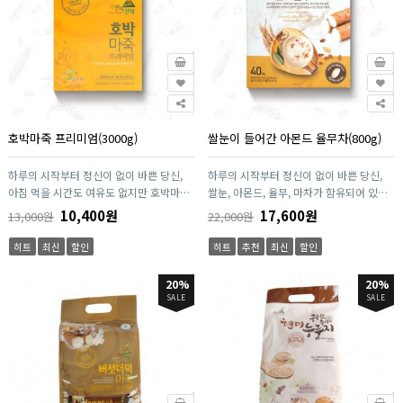
호박마죽 프리미엄(3000g)
쌀눈이 들어간 아몬드 율무차(800g)
하루의 시작부터 정신이 없이 바쁜 당신,
하루의 시작부터 정신이 없이 바쁜 당신,
아침 먹을 시간도 여유도 없지만 호박마죽
쌀눈, 아몬드, 율무, 마차가 함유되어 있는
은 당신에게 힘이 될거에요. 마, 단호박, 멥
간편한 영양차입니다. 끓일 필요가 없는 간
10,400원
17,600원
13,000원
22,000원
쌀로 만든 영양식입니다. 끓일 필요가 없는
편한 제품이며 뜨거운 물만 넣어서 저어주
간편한 제품이며 뜨거운 물만 넣어서 저어
면 간편한 율무차가 완성됩니다. 마에 들어
히트
최신
할인
히트
추천
최신
할인
주면 죽으로 완성됩니다. 마에 들어가 있는
가 있는 "뮤신" 성분은 위점막에 코팅을 입
"뮤신" 성분은 위점막에 코팅을 입혀주어
혀주어서 위벽을 보호해주며 소화활동 및
20%
20%
서 위벽을 보호해주며 소화활동 및 위 건강
위 건강에 도움이 됩니다. "마"는 산에서
SALE
SALE
에 도움이 됩니다. "마"는 산에서 나는 장
나는 장어라고 할만큼 단백질, 무기질, 뮤
어라고 할만큼 단백질, 무기질, 뮤신, 사포
신, 사포닌, 아밀로스, 콜린, 아르기닌, 디오
닌, 아밀로스, 콜린, 아르기닌, 디오스게닌
스게닌 등 많은 영양성분이 들어 있어 더욱
등 많은 영양성분이 들어 있어 더욱 건강하
건강하게 즐길 수 있는 식품입니다.
게 즐길 수 있는 식품입니다.