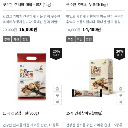
구수한 추억의 메밀누룽지(1kg)
구수한 추억의 누룽지(1kg)
맛있고 가볍게 간편하게 먹는 한끼 구수한
맛있고 가볍게 간편하게 먹는 한끼 구수한
추억의 누룽지입니다. 국내산 쌀과 메밀로
추억의 누룽지입니다. 국내산 쌀로 정성껏
정성껏 만들었습니다. 엄격한 품질관리로
만들었습니다. 엄격한 품질관리로 좋은 원
16,000원
14,400원
20,000원
18,000원
좋은 원료만을 사용하여 안심하고 드실 수
료만을 사용하여 안심하고 드실 수 있습니
있습니다. 보존제, 첨가물이 없는 건강한
다. 엔초이스만의 기술을 이용하여 가마솥
추천
최신
할인
추천
최신
할인
한끼입니다. 엔초이스만의 기술을 이용하
에서 갓만든 것 같은 최상의 맛을 구현합니
여 가마솥에서 갓만든 것 같은 최상의 맛을
다.
20%
20%
구현합니다.
SALE
SALE
15곡 건강참마밀(960g)
15곡 건강참마밀(300g)
건강한 한끼를 위한 가벼운 습관, 15종류
건강한 한끼를 위한 가벼운 습관, 15종류