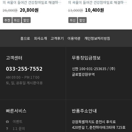
의 곡물이 들어간 건강참마밀로 해결하세
의 곡물이 들어간 건강참마밀로 해결하세
요. 건강한 한끼는 당신에게 힘이 될거에
요. 건강한 한끼는 당신에게 힘이 될거에
20,800원
10,400원
26,000원
13,000원
요. 흔한 곡물로 이루어진 선식보다 이렇게
요. 마, 흑미, 쌀보리, 멥쌀, 콩, 현미, 찹쌀,
좋은 영양분이 많은 마가 첨가 되어 있어
옥수수, 수수, 검정콩, 들깨, 차조, 땅콩, 검
추천
최신
할인
최신
할인
한끼 식사대용으로 충분합니다. 마, 흑미,
은깨, 맥아, 밀 모두 15종류의 곡물이 들어
쌀보리, 멥쌀, 콩, 현미, 찹쌀, 옥수수, 수수,
간 건강한 한끼입니다.
검정콩, 들깨, 차조, 땅콩, 검은깨, 맥아, 밀
홈으로
회사소개
고객후기
이용약관
개인정보처리방침
모두 15종류의 곡물이 들어간 건강한 한끼
입니다.
고객센터
무통장입금정보
033-255-7552
신한 100-031-253635 / (주)
글로벌강원무역
AM 09:00 ~ PM 17:00
토, 일, 공휴일 게시판이용
빠른서비스
반품주소안내
이벤트
강원특별자치도 춘천시 후석로
420번길 7, 춘천하이테크타워 725호
1:1 문의