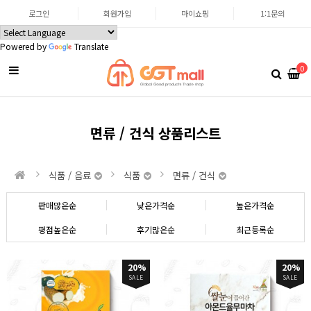
로그인
회원가입
마이쇼핑
1:1문의
Powered by
Translate
0
면류 / 건식 상품리스트
식품 / 음료
식품
면류 / 건식
판매많은순
낮은가격순
높은가격순
평점높은순
후기많은순
최근등록순
20%
20%
SALE
SALE