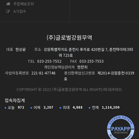
주문배송조회
A/S접수
(주)글로벌강원무역
대표
한상운
주소
강원특별자치도 춘천시 후석로 420번길 7, 춘천하이테크타
워 725호
TEL
033-255-7552
FAX
033-255-7553
개인정보책임관리자
한찬희
사업자등록번호
221-81-47746
통신판매업신고번호
제2014-강원춘천-0339
호
COPYRIGHT © 2022 (주)글로벌강원무역 ALL RIGHTS RESERVED.
접속자집계
오늘
972
어제
2,207
최대
4,988
전체
1,114,209