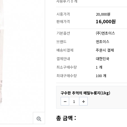
사용후기 0 개
시중가격
20,000원
16,000원
판매가격
기본옵션
(주)엔초이스
브랜드
엔초이스
배송비결제
주문시 결제
결제안내
대한민국
최소구매수량
1 개
최대구매수량
100 개
구수한 추억의 메밀누룽지(1kg)
총 금액 :