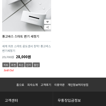
퐁고바스 스마트 변기 세정기
세계 최초 스마트 온도센서 장착! 퐁고바스
변기세정기
28,000원
29,700원
히트
추천
최신
인기
할인
Sold Out
홈으로
회사소개
고객후기
이용약관
개인정보처리방침
고객센터
무통장입금정보