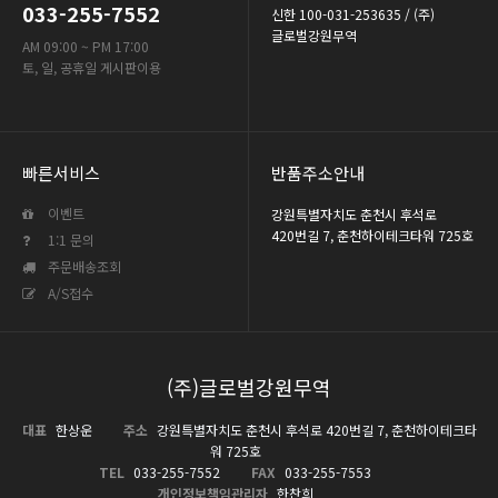
033-255-7552
신한 100-031-253635 / (주)
글로벌강원무역
AM 09:00 ~ PM 17:00
토, 일, 공휴일 게시판이용
빠른서비스
반품주소안내
이벤트
강원특별자치도 춘천시 후석로
420번길 7, 춘천하이테크타워 725호
1:1 문의
주문배송조회
A/S접수
(주)글로벌강원무역
대표
한상운
주소
강원특별자치도 춘천시 후석로 420번길 7, 춘천하이테크타
워 725호
TEL
033-255-7552
FAX
033-255-7553
개인정보책임관리자
한찬희