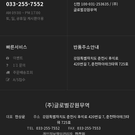
033-255-7552
신한 100-031-253635 / (주)
글로벌강원무역
AM 09:00 ~ PM 17:00
토, 일, 공휴일 게시판이용
빠른서비스
반품주소안내
이벤트
강원특별자치도 춘천시 후석로
420번길 7, 춘천하이테크타워 725호
1:1 문의
주문배송조회
A/S접수
(주)글로벌강원무역
대표
한상운
주소
강원특별자치도 춘천시 후석로 420번길 7, 춘천하이테크타
워 725호
TEL
033-255-7552
FAX
033-255-7553
개인정보책임관리자
한찬희