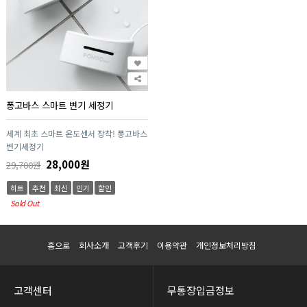
퐁고바스 스마트 변기 세정기
세계 최초 스마트 온도센서 장착! 퐁고바스
변기세정기
28,000원
29,700원
히트
추천
최신
인기
할인
Sold Out
홈으로
회사소개
고객후기
이용약관
개인정보처리방침
고객센터
무통장입금정보