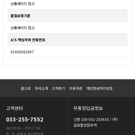
상품페이지 참고
품질보증기준
상품페이지 참고
A/S 책임자와 전화번호
01056582907
홈으로
회사소개
고객후기
이용약관
개인정보처리방침
고객센터
무통장입금정보
033-255-7552
신한 100-031-253635 / (주)
글로벌강원무역
AM 09:00 ~ PM 17:00
토, 일, 공휴일 게시판이용