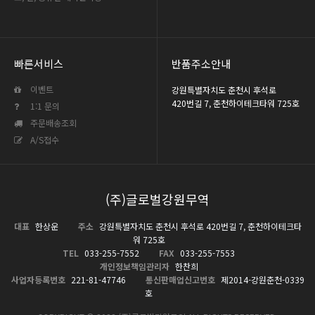
빠른서비스
반품주소안내
이벤트
강원특별자치도 춘천시 후석로
420번길 7, 춘천하이테크타워 725호
1:1 문의
주문배송조회
A/S접수
(주)글로벌강원무역
대표
한상운
주소
강원특별자치도 춘천시 후석로 420번길 7, 춘천하이테크타
워 725호
TEL
033-255-7552
FAX
033-255-7553
개인정보책임관리자
한찬희
사업자등록번호
221-81-47746
통신판매업신고번호
제2014-강원춘천-0339
호