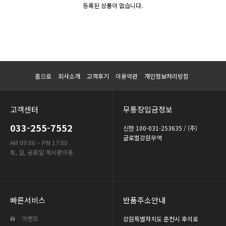
등록된 상품이 없습니다.
홈으로
회사소개
고객후기
이용약관
개인정보처리방침
고객센터
무통장입금정보
033-255-7552
신한 100-031-253635 / (주)
글로벌강원무역
AM 09:00 ~ PM 17:00
토, 일, 공휴일 게시판이용
빠른서비스
반품주소안내
이벤트
강원특별자치도 춘천시 후석로