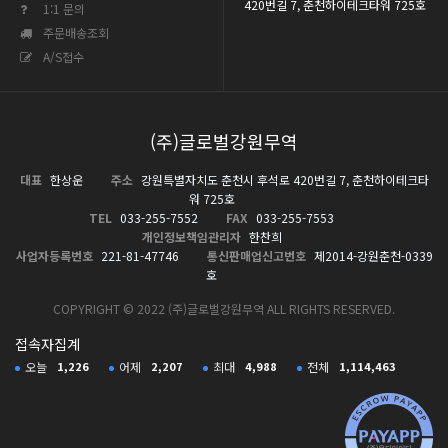
420번길 7, 춘천하이테크타워 725호
1:1 문의
주문배송조회
A/S접수
(주)글로벌강원무역
대표
한상운
주소
강원특별자치도 춘천시 후석로 420번길 7, 춘천하이테크타
워 725호
TEL
033-255-7552
FAX
033-255-7553
개인정보책임관리자
한찬희
사업자등록번호
221-81-47746
통신판매업신고번호
제2014-강원춘천-0339
호
COPYRIGHT © 2022 (주)글로벌강원무역 ALL RIGHTS RESERVED.
접속자집계
오늘
1,226
어제
2,207
최대
4,988
전체
1,114,463