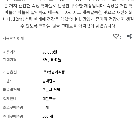
을 거쳐 완전한 숙성 흑마늘로 탄생한 우수한 제품입니다. 숙성을 거친 흑
마늘은 마늘의 알싸하고 매운맛은 사라지고 새콤달콤한 맛으로 재탄생합
니다. 12ml 스틱 한개에 건강을 담았습니다. 맛있게 즐기며 건강까지 챙길
수 있도록 흑마늘 원물 그대로를 아낌없이 담았습니다.
0
사용후기 0 개
시중가격
50,000원
35,000원
판매가격
기본옵션
(주)햇볕에식품
브랜드
블랙갈릭
배송비결제
주문시 결제
결제안내
대한민국
최소구매수량
1 개
최대구매수량
100 개