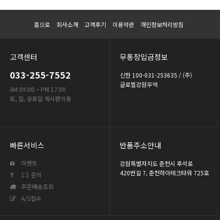
홈으로
회사소개
고객후기
이용약관
개인정보처리방침
고객센터
무통장입금정보
033-255-7552
신한 100-031-253635 / (주)
글로벌강원무역
AM 09:00 ~ PM 17:00
토, 일, 공휴일 게시판이용
빠른서비스
반품주소안내
이벤트
강원특별자치도 춘천시 후석로
420번길 7, 춘천하이테크타워 725호
1:1 문의
주문배송조회
A/S접수