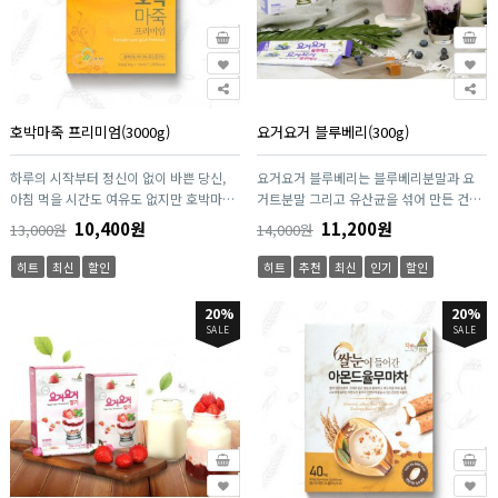
간 관리를 시작해 보십시오.
호박마죽 프리미엄(3000g)
요거요거 블루베리(300g)
하루의 시작부터 정신이 없이 바쁜 당신,
요거요거 블루베리는 블루베리분말과 요
아침 먹을 시간도 여유도 없지만 호박마죽
거트분말 그리고 유산균을 섞어 만든 건강
은 당신에게 힘이 될거에요. 마, 단호박, 멥
간식입니다. 언제 어디서나 분말을 물에 타
10,400원
11,200원
13,000원
14,000원
쌀로 만든 영양식입니다. 끓일 필요가 없는
기만 하면 맛있는 요거트로 완성됩니다. 전
간편한 제품이며 뜨거운 물만 넣어서 저어
기도 필요없습니다. 언제 어디서나 분말에
히트
최신
할인
히트
추천
최신
인기
할인
주면 죽으로 완성됩니다. 마에 들어가 있는
물을 타기만 하면 맛잇는 요거트로 완성됩
"뮤신" 성분은 위점막에 코팅을 입혀주어
니다. 냉장보관이 필요없습니다. 냉장보관
20%
20%
서 위벽을 보호해주며 소화활동 및 위 건강
이던 요거트가 상할까봐 걱정할 필요가 없
SALE
SALE
에 도움이 됩니다. "마"는 산에서 나는 장
습니다. 이제는 물만 부으면 간단하게 요거
어라고 할만큼 단백질, 무기질, 뮤신, 사포
트를 즐길 수 있습니다. 아이 이유식, 다이
닌, 아밀로스, 콜린, 아르기닌, 디오스게닌
어트, 직접 만든 요거트를 드시고 싶은분,
등 많은 영양성분이 들어 있어 더욱 건강하
칼슘 섭취가 필요하신 어르신, 유산균을 챙
게 즐길 수 있는 식품입니다.
겨야할 임산부, 온가족의 영양 간식으로 강
력하게 추천합니다.