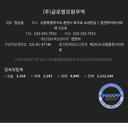
(주)글로벌강원무역
대표
한상운
주소
강원특별자치도 춘천시 후석로 420번길 7, 춘천하이테크타
워 725호
TEL
033-255-7552
FAX
033-255-7553
개인정보책임관리자
한찬희
사업자등록번호
221-81-47746
통신판매업신고번호
제2014-강원춘천-0339
호
COPYRIGHT © 2022 (주)글로벌강원무역 ALL RIGHTS RESERVED.
접속자집계
오늘
1,158
어제
2,282
최대
4,988
전체
1,112,188