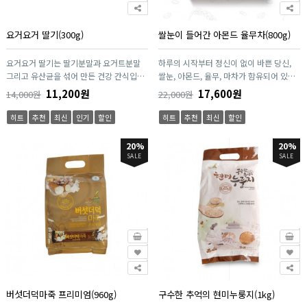
요거요거 딸기(300g)
쌀눈이 들어간 아몬드 율무차(800g)
요거요거 딸기는 딸기분말과 요거트분말
하루의 시작부터 정신이 없이 바쁜 당신,
그리고 유산균을 섞어 만든 건강 간식입니
쌀눈, 아몬드, 율무, 마차가 함유되어 있는
다. 언제 어디서나 분말을 물에 타기만 하
간편한 영양차입니다. 끓일 필요가 없는 간
11,200원
17,600원
14,000원
22,000원
면 맛있는 요거트로 완성됩니다. 전기도 필
편한 제품이며 뜨거운 물만 넣어서 저어주
요없습니다. 언제 어디서나 분말에 물을 타
면 간편한 율무차가 완성됩니다. 마에 들어
히트
추천
최신
인기
할인
히트
추천
최신
할인
기만 하면 맛잇는 요거트로 완성됩니다. 냉
가 있는 "뮤신" 성분은 위점막에 코팅을 입
장보관이 필요없습니다. 냉장보관이던 요
혀주어서 위벽을 보호해주며 소화활동 및
20%
20%
거트가 상할까봐 걱정할 필요가 없습니다.
위 건강에 도움이 됩니다. "마"는 산에서
SALE
SALE
이제는 물만 부으면 간단하게 요거트를 즐
나는 장어라고 할만큼 단백질, 무기질, 뮤
길 수 있습니다. 아이 이유식, 다이어트, 직
신, 사포닌, 아밀로스, 콜린, 아르기닌, 디오
접 만든 요거트를 드시고 싶은분, 칼슘 섭
스게닌 등 많은 영양성분이 들어 있어 더욱
취가 필요하신 어르신, 유산균을 챙겨야할
건강하게 즐길 수 있는 식품입니다.
임산부, 온가족의 영양 간식으로 강력하게
추천합니다.
버섯더덕마죽 프리미엄(960g)
구수한 추억의 현미누룽지(1kg)