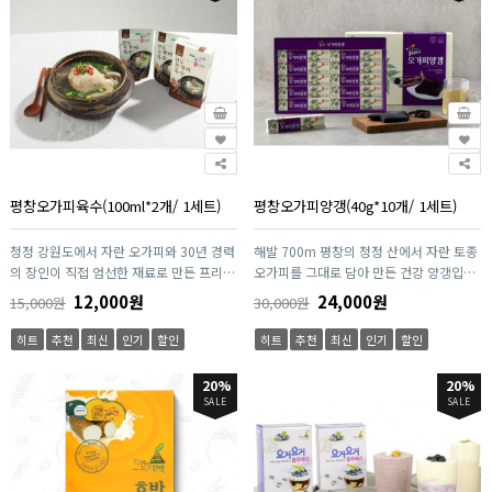
있음이 확인된 성분입니다. 또한 활력 증진
건강에 도움을 줄 수 있음이 확인된 성분입
에 필요한 비타민 B군을 함께 배합하여 바
니다. 여기에 엄선된 부원료를 함께 배합하
쁜 현대인의 건강관리까지 고려하였습니
여 바쁜 일상 속에서도 보다 편리하게 건강
다. 특히 국내산 헛개열매추출액을 함유한
을 관리할 수 있도록 구성하였습니다. 특히
액상 타입으로 제조되어 목 넘김이 부드럽
1일 1포 스틱 타입으로 언제 어디서나 간
고 언제 어디서나 간편하게 섭취할 수 있습
편하게 섭취할 수 있어 출근 전, 업무 중, 출
니다. 여기에 헛개나무열매를 비롯하여 구
장이나 여행 시에도 부담 없이 건강관리가
기자, 오미자 등 엄선된 전통 식물성 원료
가능합니다. 물과 함께 손쉽게 섭취할 수
를 함께 배합하여 건강한 하루를 위한 프리
있는 휴대성은 바쁜 직장인과 자영업자, 잦
미엄 포뮬러를 완성하였습니다. 하루 한 병
은 회식과 음주가 있는 분들에게 더욱 적합
평창오가피육수(100ml*2개/ 1세트)
평창오가피양갱(40g*10개/ 1세트)
으로 간편하게 섭취할 수 있는 액상 스틱
합니다. 또한 엄선된 원료와 철저한 품질관
(또는 병) 타입은 직장인, 자영업자, 운전
리 시스템을 통해 제조되어 안심하고 꾸준
청정 강원도에서 자란 오가피와 30년 경력
해발 700m 평창의 청정 산에서 자란 토종
자, 잦은 회식과 음주가 있는 분, 건강관리
히 섭취할 수 있으며, 간 건강뿐만 아니라
의 장인이 직접 엄선한 재료로 만든 프리미
오가피를 그대로 담아 만든 건강 양갱입니
에 관심이 많은 소비자 모두에게 부담 없이
활기찬 일상을 위한 건강 습관 형성에도 도
엄 육수입니다. 인공조미료 없이 깊고 담백
다. 10년 이상 자라 깊은 영양을 품은 오가
추천할 수 있습니다. 엄선된 원료와 철저한
움을 줄 수 있습니다. 간 건강은 단기간이
12,000원
24,000원
15,000원
30,000원
한 맛을 내며, 탕·국물요리·전골 등 어디
피와 100% 국내산 팥을 정성으로 고아 사
품질관리 시스템을 통해 제조되어 안심하
아닌 꾸준한 관리가 중요합니다. JB 밀크
에나 활용 가능한 만능 베이스입니다.
포닌, 단백질, 미네랄이 풍부합니다. 설탕
고 꾸준히 섭취할 수 있으며, 간 건강은 물
씨슬 Super는 매일 하루 한 포의 간편한
히트
추천
최신
인기
할인
히트
추천
최신
인기
할인
HACCP 인증시설에서 안전하게 제조되어
대신 프락토올리고당을 사용해 달지 않고
론 활기찬 일상을 위한 건강 습관 형성에도
실천으로 건강한 간 관리와 활력 있는 일상
온 가족이 안심하고 즐길 수 있는 건강한
깔끔하며, 부종 완화·독소 배출·체력 회복
도움을 줄 수 있습니다. 위하여는 단순한
을 함께할 수 있도록 도와드립니다. "간이
20%
20%
자연 그대로의 오가피 육수입니다.
에 도움을 줍니다. 등산, 운동 전후 든든한
건강기능식품이 아니라, 소중한 사람의 건
바뀌면 하루가 달라집니다." 바쁜 현대인
SALE
SALE
에너지 간식으로, 자연이 주는 건강함을 한
강을 생각하는 마음을 담은 프리미엄 간 건
을 위한 스마트한 간 건강 솔루션, JB 밀크
입에 담았습니다.
강 브랜드입니다. "소중한 사람을 위하여,
씨슬 Super와 함께 건강한 하루를 시작해
오늘도 건강한 하루를 위하여." 매일 한 병
보십시오.
의 건강 습관으로 활력 있는 일상과 건강한