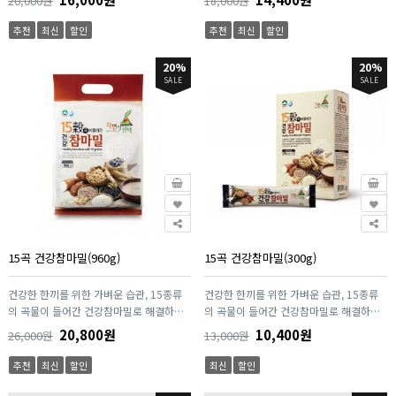
20,000원
18,000원
좋은 원료만을 사용하여 안심하고 드실 수
료만을 사용하여 안심하고 드실 수 있습니
있습니다. 보존제, 첨가물이 없는 건강한
다. 엔초이스만의 기술을 이용하여 가마솥
추천
최신
할인
추천
최신
할인
한끼입니다. 엔초이스만의 기술을 이용하
에서 갓만든 것 같은 최상의 맛을 구현합니
여 가마솥에서 갓만든 것 같은 최상의 맛을
다.
20%
20%
구현합니다.
SALE
SALE
15곡 건강참마밀(960g)
15곡 건강참마밀(300g)
건강한 한끼를 위한 가벼운 습관, 15종류
건강한 한끼를 위한 가벼운 습관, 15종류
의 곡물이 들어간 건강참마밀로 해결하세
의 곡물이 들어간 건강참마밀로 해결하세
요. 건강한 한끼는 당신에게 힘이 될거에
요. 건강한 한끼는 당신에게 힘이 될거에
20,800원
10,400원
26,000원
13,000원
요. 흔한 곡물로 이루어진 선식보다 이렇게
요. 마, 흑미, 쌀보리, 멥쌀, 콩, 현미, 찹쌀,
좋은 영양분이 많은 마가 첨가 되어 있어
옥수수, 수수, 검정콩, 들깨, 차조, 땅콩, 검
추천
최신
할인
최신
할인
한끼 식사대용으로 충분합니다. 마, 흑미,
은깨, 맥아, 밀 모두 15종류의 곡물이 들어
쌀보리, 멥쌀, 콩, 현미, 찹쌀, 옥수수, 수수,
간 건강한 한끼입니다.