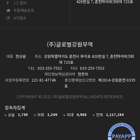
420번길 7, 춘천하이테크타워 725호
1:1 문의
주문배송조회
A/S접수
(주)글로벌강원무역
대표
한상운
주소
강원특별자치도 춘천시 후석로 420번길 7, 춘천하이테크타
워 725호
TEL
033-255-7552
FAX
033-255-7553
개인정보책임관리자
한찬희
사업자등록번호
221-81-47746
통신판매업신고번호
제2014-강원춘천-0339
호
COPYRIGHT © 2022 (주)글로벌강원무역 ALL RIGHTS RESERVED.
접속자집계
오늘
1,798
어제
2,249
최대
4,988
전체
1,117,284