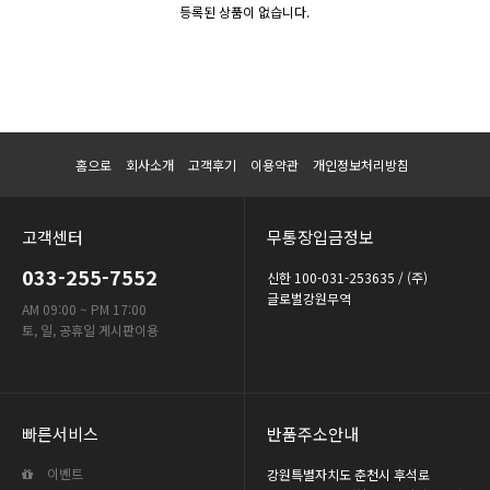
등록된 상품이 없습니다.
홈으로
회사소개
고객후기
이용약관
개인정보처리방침
고객센터
무통장입금정보
033-255-7552
신한 100-031-253635 / (주)
글로벌강원무역
AM 09:00 ~ PM 17:00
토, 일, 공휴일 게시판이용
빠른서비스
반품주소안내
이벤트
강원특별자치도 춘천시 후석로